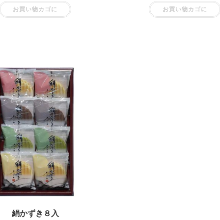
お買い物カゴに
お買い物カゴに
絹かずき８入