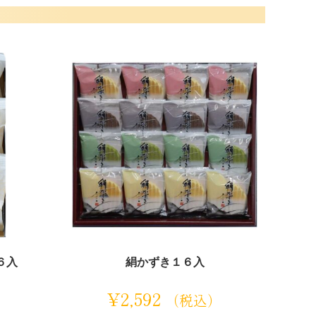
６入
絹かずき１６入
¥
2,592
（税込）