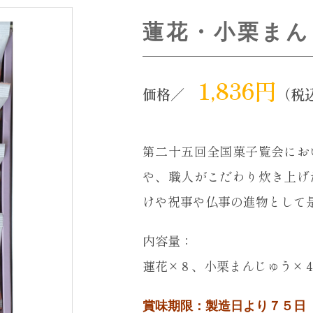
蓮花・小栗まん
1,836円
価格／
（税
第二十五回全国菓子覧会にお
や、職人がこだわり炊き上げ
けや祝事や仏事の進物として
内容量：
蓮花×８、小栗まんじゅう×
賞味期限：製造日より７５日