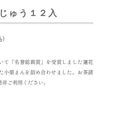
じゅう１２入
込）
いて「名誉総裁賞」を受賞しました蓮花
た小栗まんを詰め合わせました。お茶請
是非ご利用ください。
４