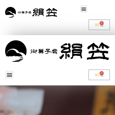
0
¥
0
0
¥
0