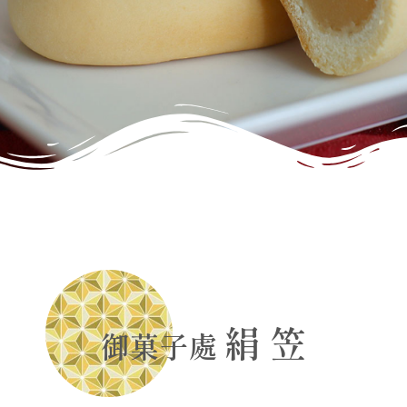
絹 笠
御菓子處