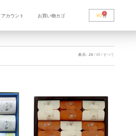
0
¥
0
イアカウント
お買い物カゴ
表示:
24
48
すべて