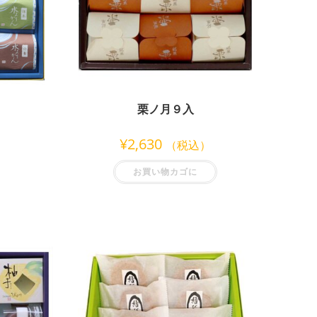
栗ノ月９入
¥
2,630
（税込）
お買い物カゴに