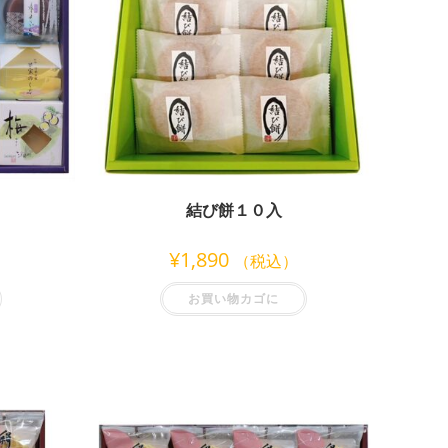
結び餅１０入
¥
1,890
（税込）
お買い物カゴに