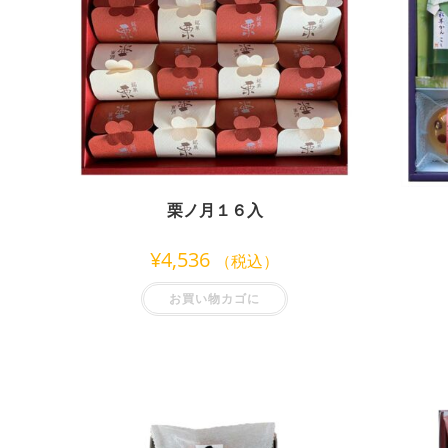
栗ノ月１６入
¥
4,536
（税込）
お買い物カゴに