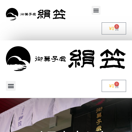
0
¥
0
0
¥
0