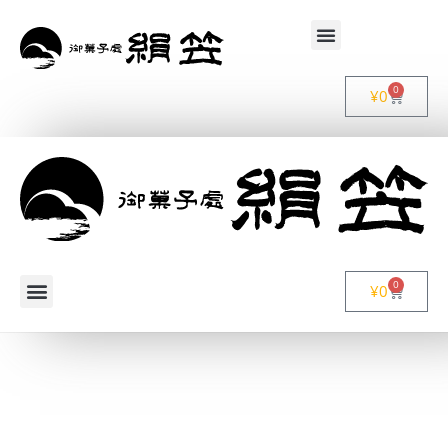
0
¥
0
0
¥
0