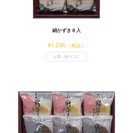
絹かずき８入
¥
1,296
（税込）
お買い物カゴに