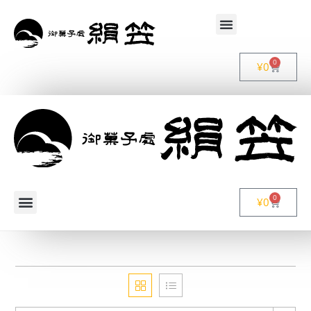
0
¥
0
0
¥
0