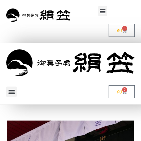
0
¥
0
0
¥
0